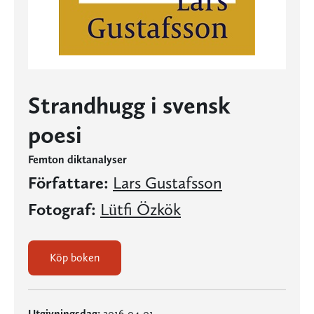
Strandhugg i svensk
poesi
Femton diktanalyser
Författare:
Lars Gustafsson
Fotograf:
Lütfi Özkök
Köp boken
Utgivningsdag:
2016-04-01