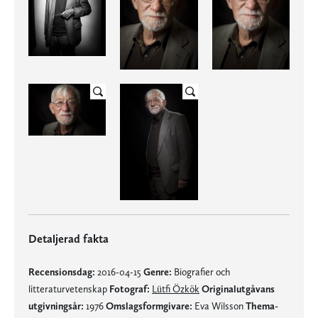
Detaljerad fakta
Recensionsdag:
2016-04-15
Genre:
Biografier och
litteraturvetenskap
Fotograf:
Lütfi Özkök
Originalutgåvans
utgivningsår:
1976
Omslagsformgivare:
Eva Wilsson
Thema-