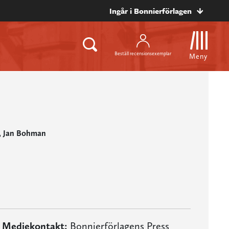
Ingår i Bonnierförlagen
Beställ recensionsexemplar
Meny
, Jan Bohman
Mediekontakt:
Bonnierförlagens Press