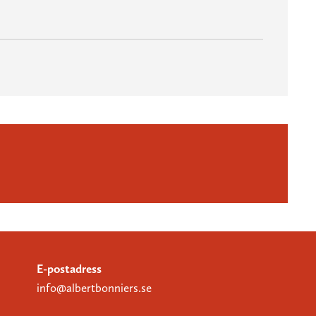
E-postadress
info@albertbonniers.se