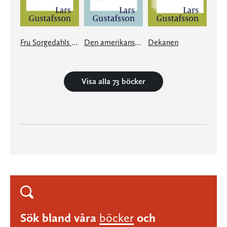
Fru Sorgedahls vackra vita armar
Den amerikanska flickans söndagar
Dekanen
Visa alla 73 böcker
Sök bland våra
böcker
och