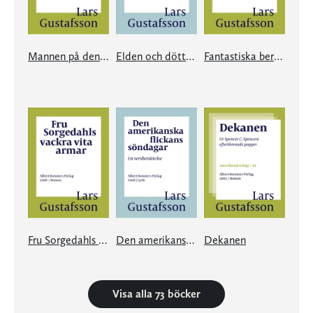
Mannen på den blå cykeln
Elden och döttrarna
Fantastiska berättelser
Fru Sorgedahls vackra vita armar
Den amerikanska flickans söndagar
Dekanen
Visa alla 73 böcker