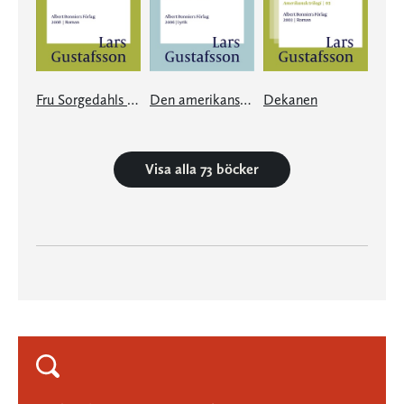
Fru Sorgedahls vackra vita armar
Den amerikanska flickans söndagar
Dekanen
Visa alla 73 böcker