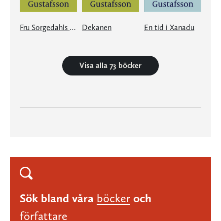
Fru Sorgedahls vackra vita armar
Dekanen
En tid i Xanadu
Visa alla 73 böcker
Sök bland våra
böcker
och
författare