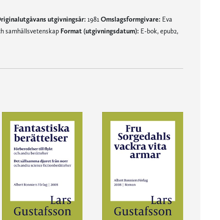
riginalutgåvans utgivningsår:
1981
Omslagsformgivare:
Eva
ch samhällsvetenskap
Format (utgivningsdatum):
E-bok, epub2,