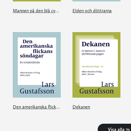
Mannen på den blå cykeln
Elden och döttrarna
Den amerikanska flickans söndagar
Dekanen
Visa alla 7