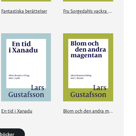
Fantastiska berättelser
Fru Sorgedahls vackra vita armar
En tid i Xanadu
Blom och den andra magentan
3 böcker