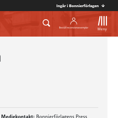
Ingår i Bonnierförlagen
Beställ recensionsexemplar
Meny
n
Mediekontakt:
Bonnierförlagens Press