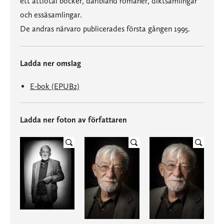
ett åttiotal böcker, däribland romaner, diktsamlingar
och essäsamlingar.
De andras närvaro publicerades första gången 1995.
Ladda ner omslag
E-bok (EPUB2)
Ladda ner foton av författaren