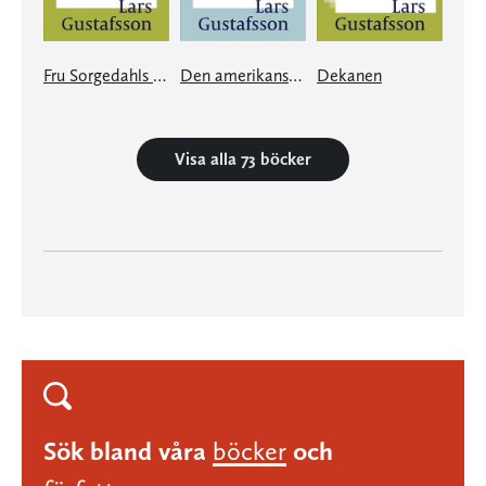
Fru Sorgedahls vackra vita armar
Den amerikanska flickans söndagar
Dekanen
Visa alla 73 böcker
Sök bland våra
böcker
och