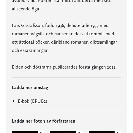
avskedsvind. Poeten står mitt i allt detta med sitt
allseende öga.
Lars Gustafsson, född 1936, debuterade 1957 med
romanen Vägvila och har sedan dess utkommit med
ett åttiotal böcker, däribland romaner, diktsamlingar
och essäsamlingar.
Elden och döttrarna publicerades första gången 2012.
Ladda ner omslag
E-bok (EPUB2)
Ladda ner foton av författaren