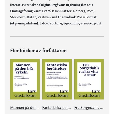
litteraturvetenskap
Originalutgåvans utgivningsår:
2012
Omslagsformgivare:
Eva Wilsson
Platser:
Norberg, Rom,
Stockholm, Italien, Västmanland
Thema-kod:
Poesi
Format
(utgivningsdatum):
E-bok, epub2, 9789100161859 (2016-04-01)
Fler böcker av författaren
Mannen på den blå cykeln
Fantastiska berättelser
Fru Sorgedahls vackra vita armar