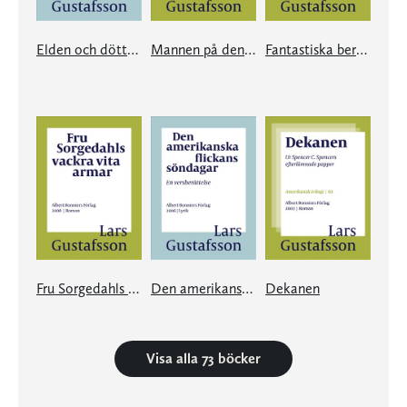
Elden och döttrarna
Mannen på den blå cykeln
Fantastiska berättelser
Fru Sorgedahls vackra vita armar
Den amerikanska flickans söndagar
Dekanen
Visa alla 73 böcker