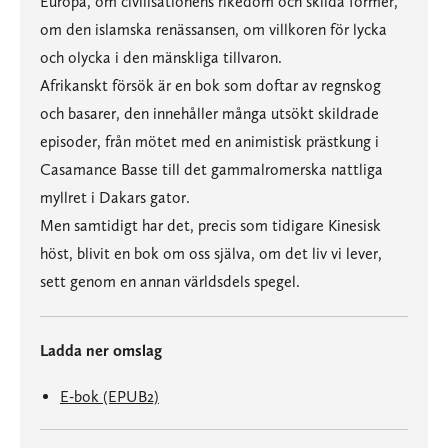
Europa, om civilisationens rikedom och skilda former,
om den islamska renässansen, om villkoren för lycka
och olycka i den mänskliga tillvaron.
Afrikanskt försök är en bok som doftar av regnskog
och basarer, den innehåller många utsökt skildrade
episoder, från mötet med en animistisk prästkung i
Casamance Basse till det gammalromerska nattliga
myllret i Dakars gator.
Men samtidigt har det, precis som tidigare Kinesisk
höst, blivit en bok om oss själva, om det liv vi lever,
sett genom en annan världsdels spegel.
Ladda ner omslag
E-bok (EPUB2)