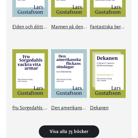
Elden och döttrarna
Mannen på den blå cykeln
Fantastiska berättelser
Fru Sorgedahls vackra vita armar
Den amerikanska flickans söndagar
Dekanen
Visa alla 73 böcker