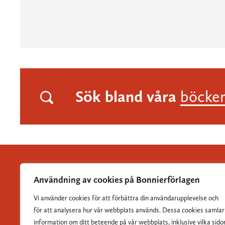
Sök bland våra
böcke
Användning av cookies på Bonnierförlagen
Vi använder cookies för att förbättra din användarupplevelse och
Albert Bonniers Förlag grundades 1837 och är Sveriges
för att analysera hur vår webbplats används. Dessa cookies samlar
största skönlitterära förlag.
information om ditt beteende på vår webbplats, inklusive vilka sido