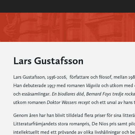
Lars Gustafsson
Lars Gustafsson, 1936-2016, författare och filosof, mellan 198
Han debuterade 1957 med romanen
Vägvila
och utkom med et
och essäsamlingar.
En biodlares död
,
Bernard Foys tredje rock
utkom romanen
Doktor Wassers recept
och ett urval av hans
Genom åren har han blivit tilldelad flera priser för sina litter
Litteraturfrämjandets stora romanpris, De Nios pris samt pil
intellektuellt med ett prövande av olika livshållningar och 