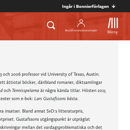
Ingår i Bonnierförlagen
Beställ recensionsexemplar
Meny
3 och 2006 professor vid University of Texas, Austin.
t åttiotal böcker, däribland romaner, diktsamlingar
ad
och
Tennisspelarna
är några kända titlar. Hösten 2015
 texter som e-bok:
Lars Gustafssons bästa
.
ära insatser. Bland annat SvD:s litteraturpris,
otpriset. Gustafssons utgångspunkt är utpräglat
beskrivningar mellan det vardagsproblematiska och det