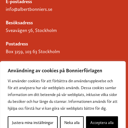
E-postadress
info@albertbonniers.se
Besöksadress
Sveavägen 56, Stockholm
Postadress
Box 3159, 103 63 Stockholm
Användning av cookies på Bonnierförlagen
Vi använder cookies för att förbättra din användarupplevelse och
Om Bonnierförlagen
för att analysera hur vår webbplats används. Dessa cookies samlar
Cookies
information om ditt beteende på vår webbplats, inklusive vilka sidor
du besöker och hur länge du stannar. Informationen används för att
Integritetspolicy
hjälpa oss förstå hur vi kan göra vår webbplats bättre för dig.
Justera mina inställningar
Neka alla
Acceptera alla