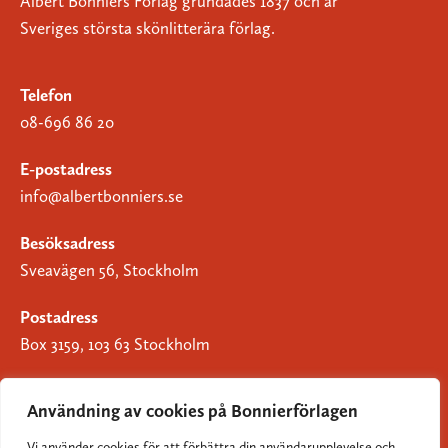
Albert Bonniers Förlag grundades 1837 och är
Sveriges största skönlitterära förlag.
Telefon
08-696 86 20
E-postadress
info@albertbonniers.se
Besöksadress
Sveavägen 56, Stockholm
Postadress
Box 3159, 103 63 Stockholm
Användning av cookies på Bonnierförlagen
Vi använder cookies för att förbättra din användarupplevelse och