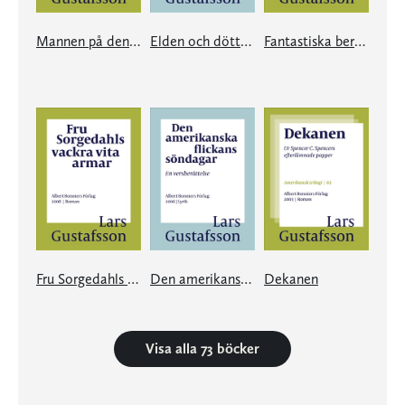
Mannen på den blå cykeln
Elden och döttrarna
Fantastiska berättelser
Fru Sorgedahls vackra vita armar
Den amerikanska flickans söndagar
Dekanen
Visa alla 73 böcker