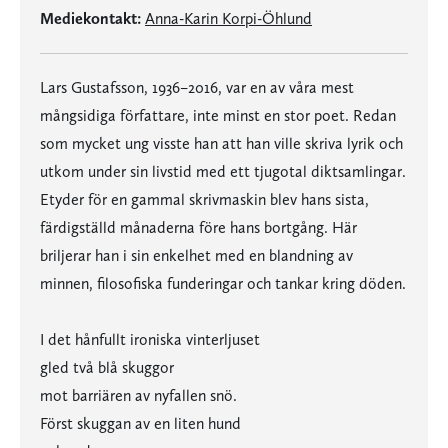
Mediekontakt:
Anna-Karin Korpi-Öhlund
Lars Gustafsson, 1936–2016, var en av våra mest
mångsidiga författare, inte minst en stor poet. Redan
som mycket ung visste han att han ville skriva lyrik och
utkom under sin livstid med ett tjugotal diktsamlingar.
Etyder för en gammal skrivmaskin blev hans sista,
färdigställd månaderna före hans bortgång. Här
briljerar han i sin enkelhet med en blandning av
minnen, filosofiska funderingar och tankar kring döden.
I det hånfullt ironiska vinterljuset
gled två blå skuggor
mot barriären av nyfallen snö.
Först skuggan av en liten hund