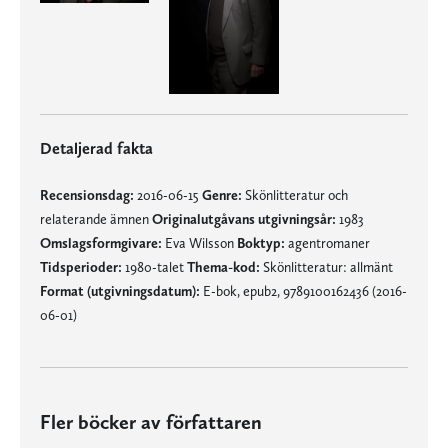
Detaljerad fakta
Recensionsdag:
2016-06-15
Genre:
Skönlitteratur och
relaterande ämnen
Originalutgåvans utgivningsår:
1983
Omslagsformgivare:
Eva Wilsson
Boktyp:
agentromaner
Tidsperioder:
1980-talet
Thema-kod:
Skönlitteratur: allmänt
Format (utgivningsdatum):
E-bok, epub2, 9789100162436 (2016-
06-01)
Fler böcker av författaren