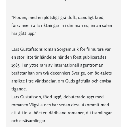
"Floden, med en plötsligt grå doft, oändligt bred,
försvinner i alla riktningar in i dimman nu, innan solen
har gått upp."
Lars Gustafssons roman Sorgemusik för frimurare var
en stor litterär händelse när den först publicerades
1983. I en yttre ram av internationell agentroman
berättar han om två decenniers Sverige, om 80-talets
ansikte i tre världsdelar, om Guds gåtfulla och envisa
tigande.
Lars Gustafsson, född 1936, debuterade 1957 med
romanen Vägvila och har sedan dess utkommit med
ett åttiotal böcker, däribland romaner, diktsamlingar
och essäsamlingar.