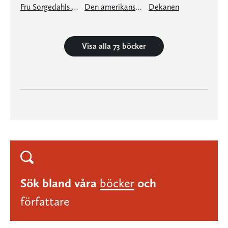
Fru Sorgedahls vackra vita armar
Den amerikanska flickans söndagar
Dekanen
Visa alla 73 böcker
Sök bland våra
böcker
och
författare