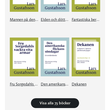
Mannen på den blå cykeln
Elden och döttrarna
Fantastiska berättelser
Fru Sorgedahls vackra vita armar
Den amerikanska flickans söndagar
Dekanen
Visa alla 73 böcker