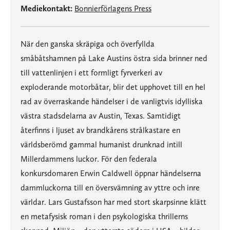
Mediekontakt:
Bonnierförlagens Press
När den ganska skräpiga och överfyllda
småbåtshamnen på Lake Austins östra sida brinner ned
till vattenlinjen i ett formligt fyrverkeri av
exploderande motorbåtar, blir det upphovet till en hel
rad av överraskande händelser i de vanligtvis idylliska
västra stadsdelarna av Austin, Texas. Samtidigt
återfinns i ljuset av brandkårens strålkastare en
världsberömd gammal humanist drunknad intill
Millerdammens luckor. För den federala
konkursdomaren Erwin Caldwell öppnar händelserna
dammluckorna till en översvämning av yttre och inre
världar. Lars Gustafsson har med stort skarpsinne klätt
en metafysisk roman i den psykologiska thrillerns