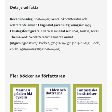
Detaljerad fakta
Recensionsdag:
2016-04-15
Genre:
Skönlitteratur och
relaterande ämnen
Originalutgåvans utgivningsår:
1993
Omslagsformgivare:
Eva Wilsson
Platser:
USA, Austin, Texas
Thema-kod:
Skönlitteratur: allmänt
Format
(utgivningsdatum):
Pocket, 9789174294378 (2015-01-13); E-bok,
epub2, 9789100165789 (2016-04-01)
Fler böcker av författaren