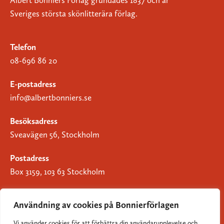
Albert Bonniers Förlag grundades 1837 och är
Sveriges största skönlitterära förlag.
Telefon
08-696 86 20
E-postadress
info@albertbonniers.se
Besöksadress
Sveavägen 56, Stockholm
Postadress
Box 3159, 103 63 Stockholm
Användning av cookies på Bonnierförlagen
Vi använder cookies för att förbättra din användarupplevelse och