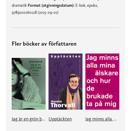
dramatik
Format (utgivningsdatum):
E-bok, epub2,
9789100160128 (2015-09-01)
Fler böcker av författaren
Jag är en grön bänk i Paris
Upptäckten
Jag minns alla mina älskare och hur de brukade ta på mig