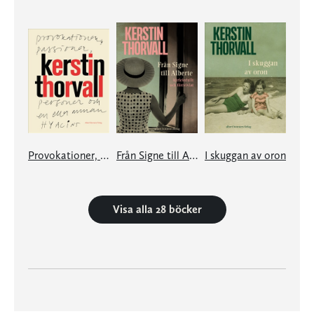
Provokationer, Passioner, Personer och en eller annan hyacint
Från Signe till Alberte – kärleksfullt och förtvivlat
I skuggan av oron
Visa alla 28 böcker