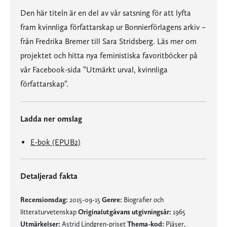
Den här titeln är en del av vår satsning för att lyfta
fram kvinnliga författarskap ur Bonnierförlagens arkiv –
från Fredrika Bremer till Sara Stridsberg. Läs mer om
projektet och hitta nya feministiska favoritböcker på
vår Facebook-sida ”Utmärkt urval, kvinnliga
författarskap”.
Ladda ner omslag
E-bok (EPUB2)
Detaljerad fakta
Recensionsdag:
2015-09-15
Genre:
Biografier och
litteraturvetenskap
Originalutgåvans utgivningsår:
1965
Utmärkelser:
Astrid Lindgren-priset
Thema-kod:
Pjäser,