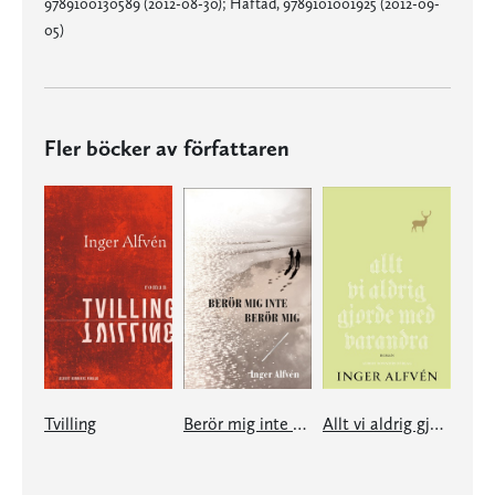
9789100130589 (2012-08-30); Häftad, 9789101001925 (2012-09-
05)
Fler böcker av författaren
Tvilling
Berör mig inte Berör mig
Allt vi aldrig gjorde med varandra