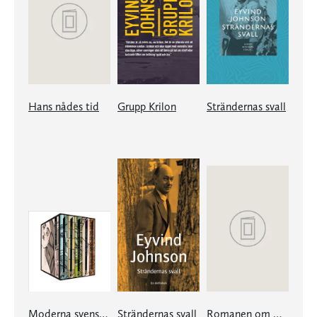
Hans nådes tid
Grupp Krilon
Strändernas svall
Moderna svenska klassiker/box
Strändernas svall
Romanen om Olof