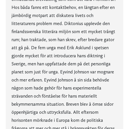
Hos båda fanns ett kontaktbehov, en längtan efter en
jämbördig motpart att diskutera livets och
litteraturens problem med. Diktonius upplevde den
finlandssvenska litterära miljön som ett mycket trångt
rum; han traktade, som han skrev, efter bredare gator
att gå på. De fem unga med Erik Asklund i spetsen
gjorde mycket för att introducera hans diktning i
Sverige, men han uppfattade dem på det personliga
planet som just för unga. Eyvind Johnson var mognare
och mer erfaren. Eyvind Johnson å sin sida behövde
någon som hade gehör för hans experimentella
strävanden och förståelse för hans materiellt
bekymmersamma situation. Breven blev å ömse sidor
öppenhjärtiga och uttrycksfulla. Allt eftersom
horisonten mörknade i Europa kom de politiska
frågorna att mer och mer stå i brännpunkten för deras