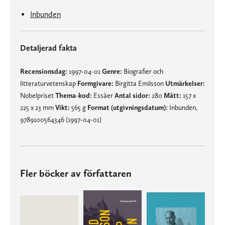
Inbunden
Detaljerad fakta
Recensionsdag:
1997-04-01
Genre:
Biografier och
litteraturvetenskap
Formgivare:
Birgitta Emilsson
Utmärkelser:
Nobelpriset
Thema-kod:
Essäer
Antal sidor:
280
Mått:
157 x
225 x 23 mm
Vikt:
565 g
Format (utgivningsdatum):
Inbunden,
9789100564346 (1997-04-01)
Fler böcker av författaren