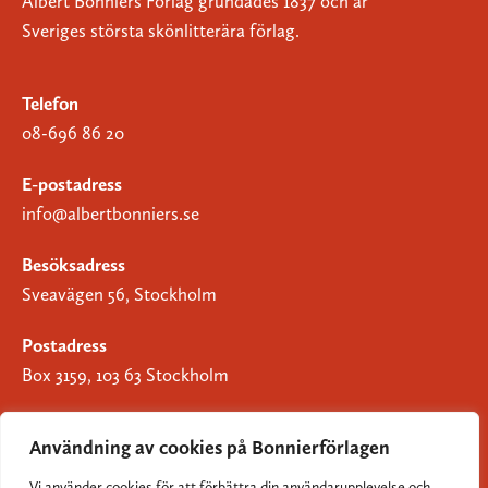
Albert Bonniers Förlag grundades 1837 och är
Sveriges största skönlitterära förlag.
Telefon
08-696 86 20
E-postadress
info@albertbonniers.se
Besöksadress
Sveavägen 56, Stockholm
Postadress
Box 3159, 103 63 Stockholm
Användning av cookies på Bonnierförlagen
Vi använder cookies för att förbättra din användarupplevelse och