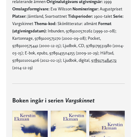
relaterande ämnen
Originalutgåvans utgivningsår:
1999
Omslagsformgivare:
Eva Wilsson
Nomineringar:
Augustpriset
Platser:
Jämtland, Svartvattnet
Tidsperioder:
1900-talet
Serie:
Vargskinnet
Thema-kod:
Skönlitteratur: allmänt
Format
(utgivningsdatum):
Inbunden, 9789100570262 (1999-10-08);
Kartonnage, 9789100573270 (2000-09-08); Pocket,
9789100575441 (2000-12-15); Ljudbok, CD, 9789179531980 (2004-
03-15); E-bok, epub2, 9789143504255 (2009-10-29); Häftad,
9789101001406 (2012-02-13); Ljudbok, digital,
9789173484572
(2014-12-19)
Boken ingår i serien
Vargskinnet