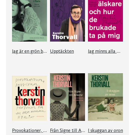
Jag är en grön bänk i Paris
Upptäckten
Jag minns alla mina älskare och hur de brukade ta på mig
Provokationer, Passioner, Personer och en eller annan hyacint
Från Signe till Alberte – kärleksfullt och förtvivlat
I skuggan av oron