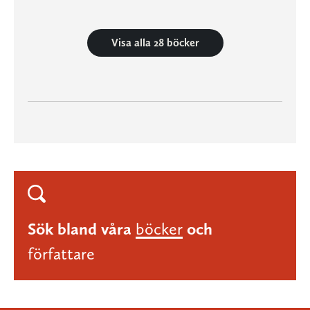
Visa alla 28 böcker
Sök bland våra
böcker
och
författare