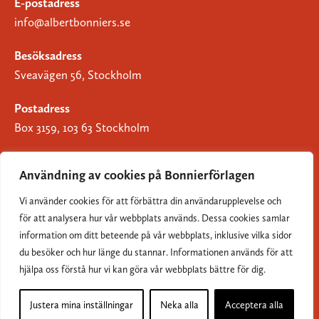
E-postadress
info@albertbonniers.se
Besöksadress
Sveavägen 56, Stockholm
Postadress
Box 3159, 103 63 Stockholm
Användning av cookies på Bonnierförlagen
Vi använder cookies för att förbättra din användarupplevelse och
Om Bonnierförlagen
för att analysera hur vår webbplats används. Dessa cookies samlar
Cookies
information om ditt beteende på vår webbplats, inklusive vilka sidor
du besöker och hur länge du stannar. Informationen används för att
Integritetspolicy
hjälpa oss förstå hur vi kan göra vår webbplats bättre för dig.
Justera mina inställningar
Neka alla
Acceptera alla