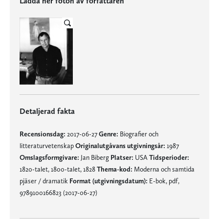
Ladda ner foton av författaren
Detaljerad fakta
Recensionsdag:
2017-06-27
Genre:
Biografier och
litteraturvetenskap
Originalutgåvans utgivningsår:
1987
Omslagsformgivare:
Jan Biberg
Platser:
USA
Tidsperioder:
1820-talet, 1800-talet, 1828
Thema-kod:
Moderna och samtida
pjäser / dramatik
Format (utgivningsdatum):
E-bok, pdf,
9789100166823 (2017-06-27)