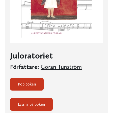
Juloratoriet
Författare:
Göran Tunström
Köp boken
Lyssna på boken