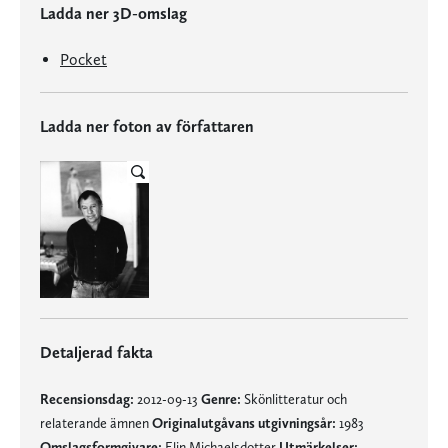
Ladda ner 3D-omslag
Pocket
Ladda ner foton av författaren
Detaljerad fakta
Recensionsdag:
2012-09-13
Genre:
Skönlitteratur och
relaterande ämnen
Originalutgåvans utgivningsår:
1983
Omslagsformgivare:
Elin Michaelsdotter
Utmärkelser: