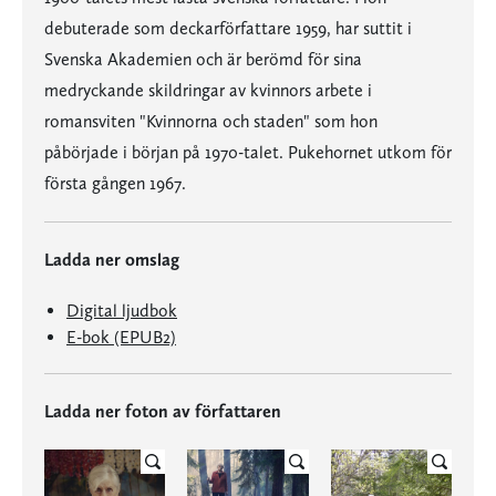
debuterade som deckarförfattare 1959, har suttit i
Svenska Akademien och är berömd för sina
medryckande skildringar av kvinnors arbete i
romansviten "Kvinnorna och staden" som hon
påbörjade i början på 1970-talet. Pukehornet utkom för
första gången 1967.
Ladda ner omslag
Digital ljudbok
E-bok (EPUB2)
Ladda ner foton av författaren