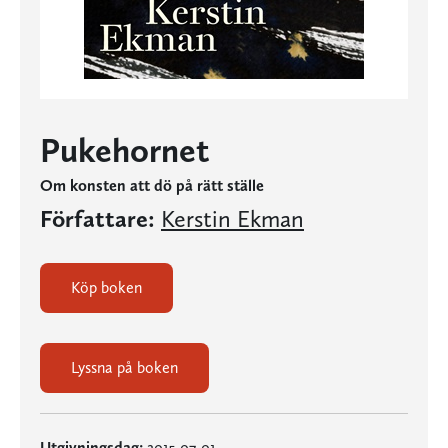
Pukehornet
Om konsten att dö på rätt ställe
Författare:
Kerstin Ekman
Köp boken
Lyssna på boken
Utgivningsdag:
2015-07-01