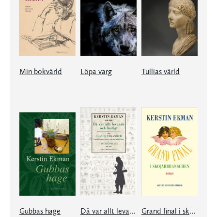
Min bokvärld
Löpa varg
Tullias värld
Gubbas hage
Då var allt levande och lustigt
Grand final i skojarbranschen