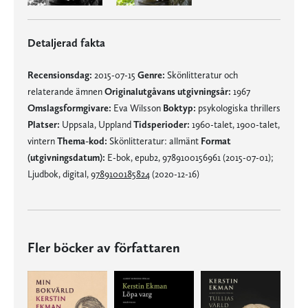
Detaljerad fakta
Recensionsdag:
2015-07-15
Genre:
Skönlitteratur och
relaterande ämnen
Originalutgåvans utgivningsår:
1967
Omslagsformgivare:
Eva Wilsson
Boktyp:
psykologiska thrillers
Platser:
Uppsala, Uppland
Tidsperioder:
1960-talet, 1900-talet,
vintern
Thema-kod:
Skönlitteratur: allmänt
Format
(utgivningsdatum):
E-bok, epub2, 9789100156961 (2015-07-01);
Ljudbok, digital,
9789100185824
(2020-12-16)
Fler böcker av författaren