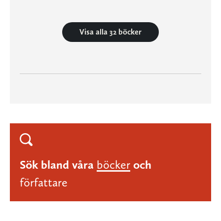
Visa alla 32 böcker
Sök bland våra
böcker
och
författare