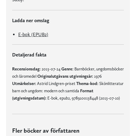
Ladda ner omslag
E-bok (EPUB2)
Detaljerad fakta
Recensionsdag:
2013-07-24
Genre:
Barnböcker, ungdomsböcker
och läromedel
Originalutgåvans utgivningsår:
1976
Utmärkelser:
Astrid Lindgren-priset
Thema-kod:
Skönlitteratur
barn och ungdom: modern och samtida
Format
(utgivningsdatum):
E-bok, epub2, 9789100138448 (2013-07-10)
Fler böcker av författaren