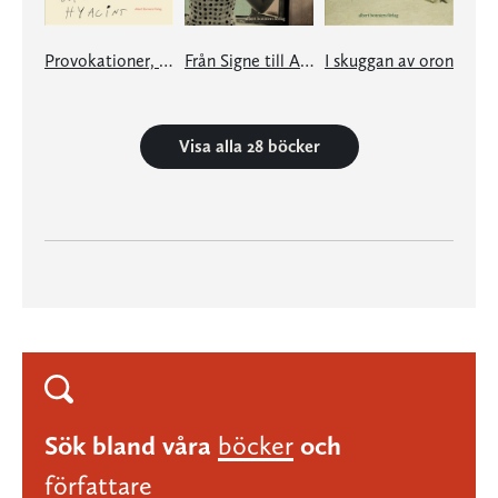
Provokationer, Passioner, Personer och en eller annan hyacint
Från Signe till Alberte – kärleksfullt och förtvivlat
I skuggan av oron
Visa alla 28 böcker
Sök bland våra
böcker
och
författare