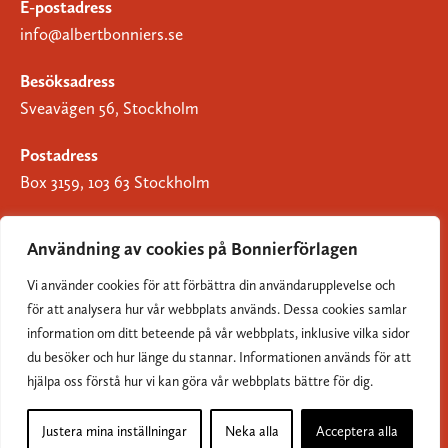
E-postadress
info@albertbonniers.se
Besöksadress
Sveavägen 56, Stockholm
Postadress
Box 3159, 103 63 Stockholm
Användning av cookies på Bonnierförlagen
Vi använder cookies för att förbättra din användarupplevelse och
Om Bonnierförlagen
för att analysera hur vår webbplats används. Dessa cookies samlar
Cookies
information om ditt beteende på vår webbplats, inklusive vilka sidor
du besöker och hur länge du stannar. Informationen används för att
Integritetspolicy
hjälpa oss förstå hur vi kan göra vår webbplats bättre för dig.
Justera mina inställningar
Neka alla
Acceptera alla