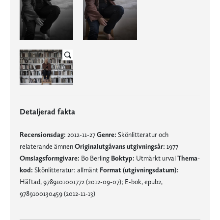
Detaljerad fakta
Recensionsdag:
2012-11-27
Genre:
Skönlitteratur och
relaterande ämnen
Originalutgåvans utgivningsår:
1977
Omslagsformgivare:
Bo Berling
Boktyp:
Utmärkt urval
Thema-
kod:
Skönlitteratur: allmänt
Format (utgivningsdatum):
Häftad, 9789101001772 (2012-09-07); E-bok, epub2,
9789100130459 (2012-11-13)