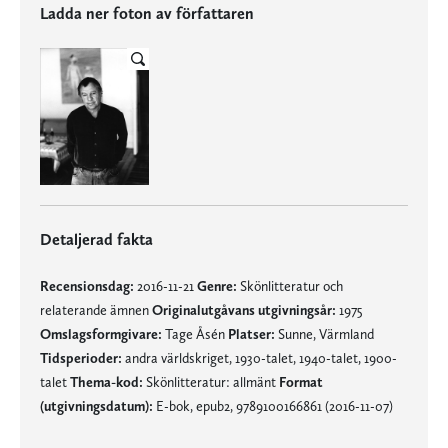
Ladda ner foton av författaren
Detaljerad fakta
Recensionsdag:
2016-11-21
Genre:
Skönlitteratur och
relaterande ämnen
Originalutgåvans utgivningsår:
1975
Omslagsformgivare:
Tage Åsén
Platser:
Sunne, Värmland
Tidsperioder:
andra världskriget, 1930-talet, 1940-talet, 1900-
talet
Thema-kod:
Skönlitteratur: allmänt
Format
(utgivningsdatum):
E-bok, epub2, 9789100166861 (2016-11-07)