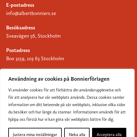
E-postadress
info@albertbonniers.se
Besöksadress
Sveavägen 56, Stockholm
Postadress
Box 3159, 103 63 Stockholm
Användning av cookies på Bonnierförlagen
Vi använder cookies för att förbättra din användarupplevelse och
Om Bonnierförlagen
för att analysera hur vår webbplats används. Dessa cookies samlar
Cookies
information om ditt beteende på vår webbplats, inklusive vilka sidor
du besöker och hur länge du stannar. Informationen används för att
Integritetspolicy
hjälpa oss förstå hur vi kan göra vår webbplats bättre för dig.
Justera mina inställningar
Neka alla
Acceptera alla