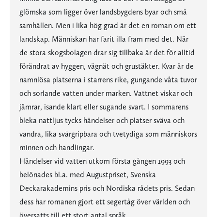
glömska som ligger över landsbygdens byar och små
samhällen. Men i lika hög grad är det en roman om ett
landskap. Människan har farit illa fram med det. När
de stora skogsbolagen drar sig tillbaka är det för alltid
förändrat av hyggen, vägnät och grustäkter. Kvar är de
namnlösa platserna i starrens rike, gungande våta tuvor
och sorlande vatten under marken. Vattnet viskar och
jämrar, isande klart eller sugande svart. I sommarens
bleka nattljus tycks händelser och platser sväva och
vandra, lika svårgripbara och tvetydiga som människors
minnen och handlingar.
Händelser vid vatten utkom första gången 1993 och
belönades bl.a. med Augustpriset, Svenska
Deckarakademins pris och Nordiska rådets pris. Sedan
dess har romanen gjort ett segertåg över världen och
översatts till ett stort antal språk.