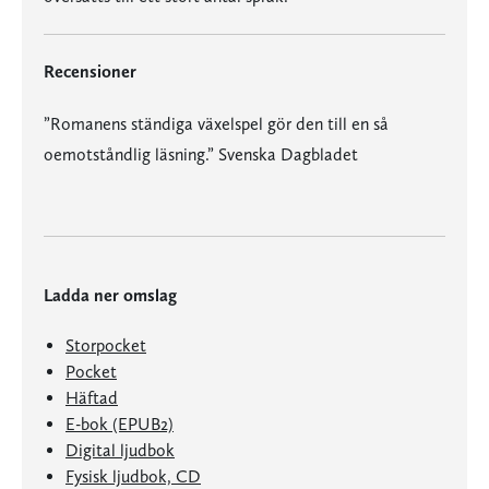
Recensioner
”Romanens ständiga växelspel gör den till en så
oemotståndlig läsning.” Svenska Dagbladet
Ladda ner omslag
Storpocket
Pocket
Häftad
E-bok (EPUB2)
Digital ljudbok
Fysisk ljudbok, CD