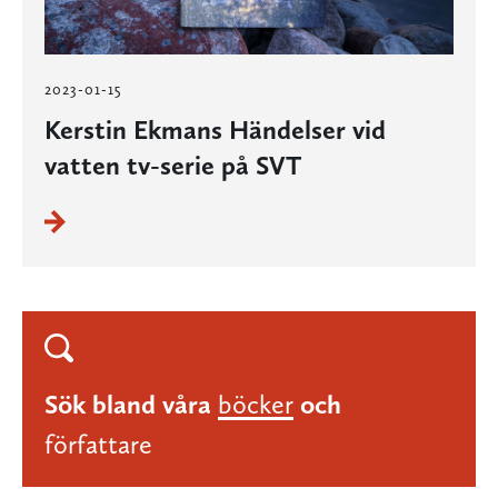
2023-01-15
Kerstin Ekmans Händelser vid
vatten tv-serie på SVT
Sök bland våra
böcker
och
författare