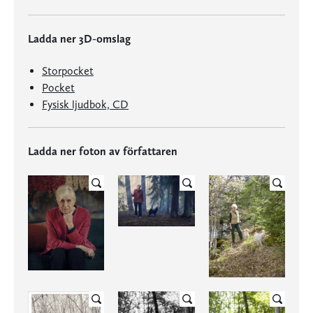
Ladda ner 3D-omslag
Storpocket
Pocket
Fysisk ljudbok, CD
Ladda ner foton av författaren