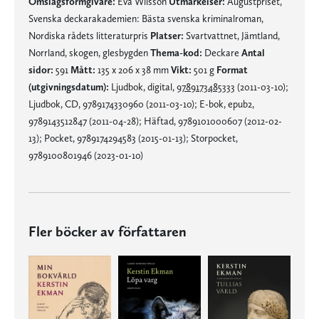
Omslagsformgivare:
Eva Wilsson
Utmärkelser:
Augustpriset,
Svenska deckarakademien: Bästa svenska kriminalroman,
Nordiska rådets litteraturpris
Platser:
Svartvattnet, Jämtland,
Norrland, skogen, glesbygden
Thema-kod:
Deckare
Antal
sidor:
591
Mått:
135 x 206 x 38 mm
Vikt:
501 g
Format
(utgivningsdatum):
Ljudbok, digital,
9789173485333
(2011-03-10);
Ljudbok, CD, 9789174330960 (2011-03-10); E-bok, epub2,
9789143512847 (2011-04-28); Häftad, 9789101000607 (2012-02-
13); Pocket, 9789174294583 (2015-01-13); Storpocket,
9789100801946 (2023-01-10)
Fler böcker av författaren