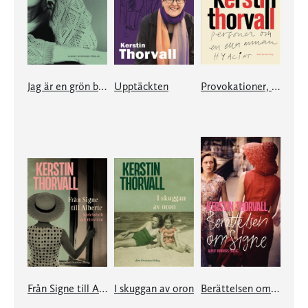
Jag är en grön bänk i Paris
Upptäckten
Provokationer, Passioner, Personer och en eller annan hyacint
Från Signe till Alberte – kärleksfullt och förtvivlat
I skuggan av oron
Berättelsen om Signe