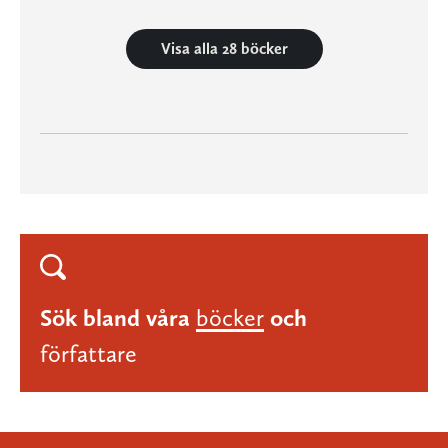
Visa alla 28 böcker
Sök bland våra
böcker
och
författare