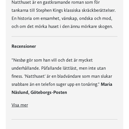
Natthuset är en gastkramande roman som för
tankarna till Stephen Kings klassiska skräckberättelser.
En historia om ensamhet, vänskap, ondska och mod,
och om det mörka huset i den ännu mörkare skogen.
Recensioner
"Nesbø gör som han vill och det är mycket
underhållande. Påfallande lättläst, men inte utan
finess. 'Natthuset' är en bladvändare som man slukar
snabbare än en telefon suger upp en tonåring."
Maria
Näslund, Göteborgs-Posten
"Nesbø gör som han vill och det är mycket underhållande. Påfallande lättläst, men inte utan finess. 'Natthuset' är en bladvändare som man slukar snabbare än en telefon suger upp en tonåring."
Maria Näslund, Göteborgs-Posten
Visa mer