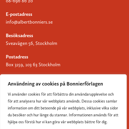
08-696 86 20
E-postadress
info@albertbonniers.se
Besöksadress
Sveavägen 56, Stockholm
Postadress
Box 3159, 103 63 Stockholm
Användning av cookies på Bonnierförlagen
Vi använder cookies för att förbättra din användarupplevelse och
Om Bonnierförlagen
för att analysera hur vår webbplats används. Dessa cookies samlar
Cookies
information om ditt beteende på vår webbplats, inklusive vilka sidor
du besöker och hur länge du stannar. Informationen används för att
Integritetspolicy
hjälpa oss förstå hur vi kan göra vår webbplats bättre för dig.