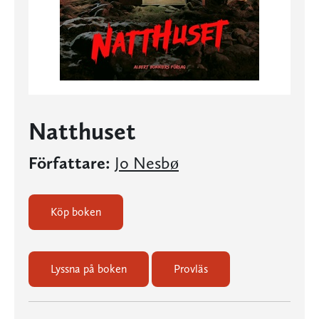
Natthuset
Författare:
Jo Nesbø
Köp boken
Lyssna på boken
Provläs