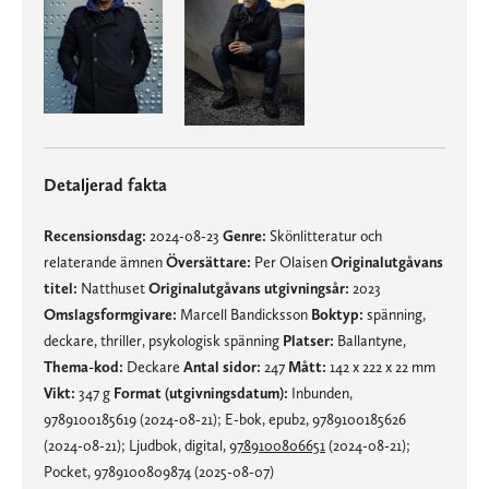
Detaljerad fakta
Recensionsdag:
2024-08-23
Genre:
Skönlitteratur och
relaterande ämnen
Översättare:
Per Olaisen
Originalutgåvans
titel:
Natthuset
Originalutgåvans utgivningsår:
2023
Omslagsformgivare:
Marcell Bandicksson
Boktyp:
spänning,
deckare, thriller, psykologisk spänning
Platser:
Ballantyne,
Thema-kod:
Deckare
Antal sidor:
247
Mått:
142 x 222 x 22 mm
Vikt:
347 g
Format (utgivningsdatum):
Inbunden,
9789100185619 (2024-08-21); E-bok, epub2, 9789100185626
(2024-08-21); Ljudbok, digital,
9789100806651
(2024-08-21);
Pocket, 9789100809874 (2025-08-07)