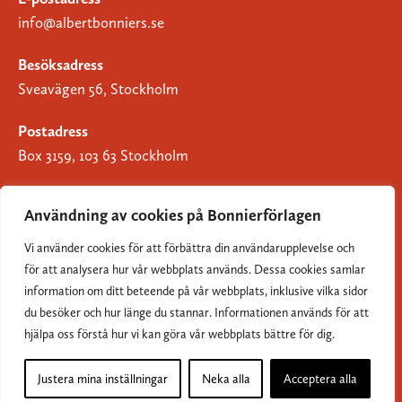
info@albertbonniers.se
Besöksadress
Sveavägen 56, Stockholm
Postadress
Box 3159, 103 63 Stockholm
Användning av cookies på Bonnierförlagen
Vi använder cookies för att förbättra din användarupplevelse och
Om Bonnierförlagen
för att analysera hur vår webbplats används. Dessa cookies samlar
Cookies
information om ditt beteende på vår webbplats, inklusive vilka sidor
du besöker och hur länge du stannar. Informationen används för att
Integritetspolicy
hjälpa oss förstå hur vi kan göra vår webbplats bättre för dig.
Justera mina inställningar
Neka alla
Acceptera alla