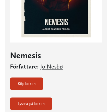
Nemesis
Författare:
Jo Nesbø
Köp boken
Lyssna på boken