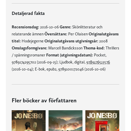
Detaljerad fakta
Recensionsdag:
2016-10-06
Genre:
Skönlitteratur och
relaterande ämnen
Översättare:
Per Olaisen
Originalutgåvans
titel:
Hodejegerne
Originalutgåvans utgivningsår:
2008
Omslagsformgivare:
Marcell Bandicksson
Thema-kod:
Thrillers
/ spänningsromaner
Format (utgivningsdatum):
Pocket,
9789174295702 (2016-09-15); Ljudbok, digital,
9789176513576
(2016-10-04); E-bok, epub2, 9789100172046 (2016-10-06)
Fler böcker av författaren