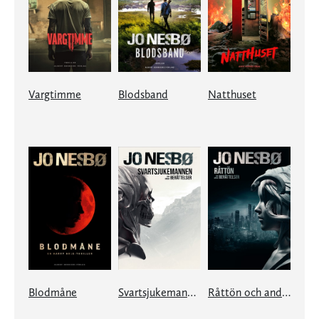
Vargtimme
Blodsband
Natthuset
Blodmåne
Svartsjukemannen och andra berättelser
Råttön och andra berättelser