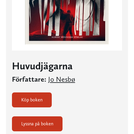
Huvudjägarna
Författare:
Jo Nesbø
Köp boken
Lyssna på boken