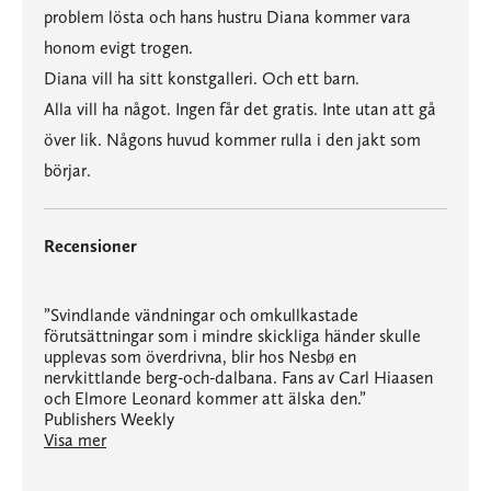
problem lösta och hans hustru Diana kommer vara
honom evigt trogen.
Diana vill ha sitt konstgalleri. Och ett barn.
Alla vill ha något. Ingen får det gratis. Inte utan att gå
över lik. Någons huvud kommer rulla i den jakt som
börjar.
Recensioner
”Svindlande vändningar och omkullkastade
förutsättningar som i mindre skickliga händer skulle
upplevas som överdrivna, blir hos Nesbø en
nervkittlande berg-och-dalbana. Fans av Carl Hiaasen
och Elmore Leonard kommer att älska den.”
Publishers Weekly
”I den här fristående boken presenteras ett antal fint tecknade karaktärer, mer eller mindre skumma, som på olika sätt är inblandade i den intrikata berättelsen. En filmisk upplevelse med enastående gestaltning och en mångfacetterad och överraskande upplösning. Det här en riktig thriller, från början till slut…”
”Svindlande vändningar och omkullkastade förutsättningar som i mindre skickliga händer skulle upplevas som överdrivna, blir hos Nesbø en nervkittlande berg-och-dalbana. Fans av Carl Hiaasen och Elmore Leonard kommer att älska den.”
”Mästarklass i förvillelse och psykologi. Nesbø avslöjar bara det som är absolut nödvändigt och har en unik talang när det gäller att omkullkasta läsarens förväntningar.”
”Nesbø är en mästerlig berättare som håller läsaren i sitt grepp från första sidan, med en spänning som trappas upp och oväntade vändningar ända fram till den storartade finalen.”
Visa mer