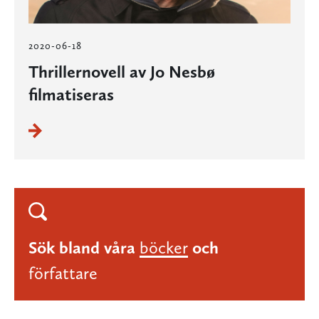
2020-06-18
Thrillernovell av Jo Nesbø
filmatiseras
Sök bland våra
böcker
och
författare