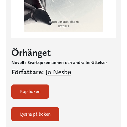
Örhänget
Novell i Svartsjukemannen och andra berättelser
Författare:
Jo Nesbø
Köp boken
Lyssna på boken