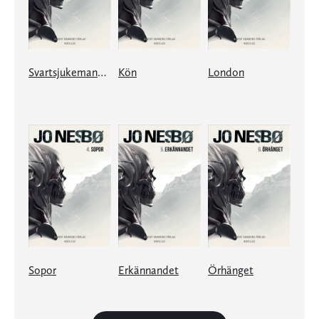
Svartsjukemannen
Kön
London
Sopor
Erkännandet
Örhänget