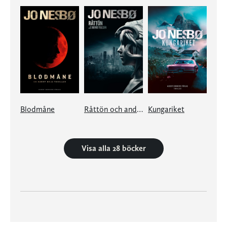
Blodmåne
Råttön och andra berättelser
Kungariket
Visa alla 28 böcker