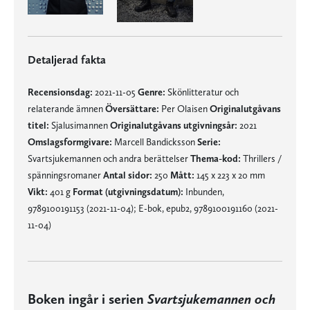
Detaljerad fakta
Recensionsdag:
2021-11-05
Genre:
Skönlitteratur och
relaterande ämnen
Översättare:
Per Olaisen
Originalutgåvans
titel:
Sjalusimannen
Originalutgåvans utgivningsår:
2021
Omslagsformgivare:
Marcell Bandicksson
Serie:
Svartsjukemannen och andra berättelser
Thema-kod:
Thrillers /
spänningsromaner
Antal sidor:
250
Mått:
145 x 223 x 20 mm
Vikt:
401 g
Format (utgivningsdatum):
Inbunden,
9789100191153 (2021-11-04); E-bok, epub2, 9789100191160 (2021-
11-04)
Boken ingår i serien
Svartsjukemannen och