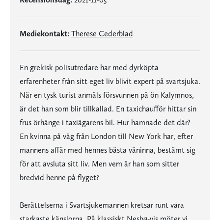
Mediekontakt:
Therese Cederblad
En grekisk polisutredare har med dyrköpta
erfarenheter från sitt eget liv blivit expert på svartsjuka.
När en tysk turist anmäls försvunnen på ön Kalymnos,
är det han som blir tillkallad. En taxichaufför hittar sin
frus örhänge i taxiägarens bil. Hur hamnade det där?
En kvinna på väg från London till New York har, efter
mannens affär med hennes bästa väninna, bestämt sig
för att avsluta sitt liv. Men vem är han som sitter
bredvid henne på flyget?
Berättelserna i Svartsjukemannen kretsar runt våra
starkaste känslorna. På klassiskt Nesbø-vis möter vi