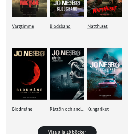
Vargtimme
Blodsband
Natthuset
Blodmåne
Råttön och andra berättelser
Kungariket
Visa alla 28 böcker