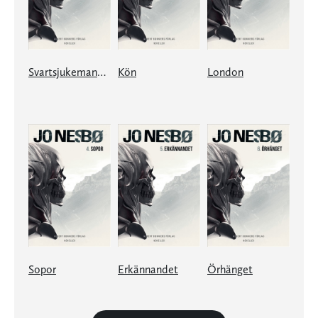
Svartsjukemannen
Kön
London
Sopor
Erkännandet
Örhänget