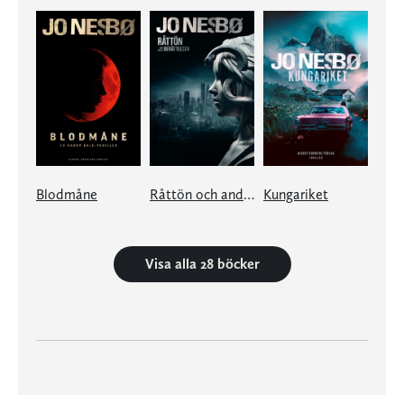
Blodmåne
Råttön och andra berättelser
Kungariket
Visa alla 28 böcker