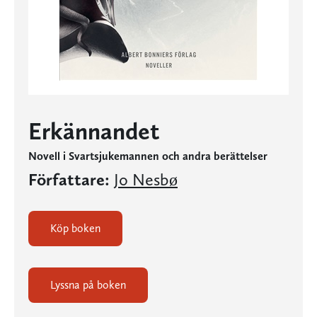
Erkännandet
Novell i Svartsjukemannen och andra berättelser
Författare:
Jo Nesbø
Köp boken
Lyssna på boken