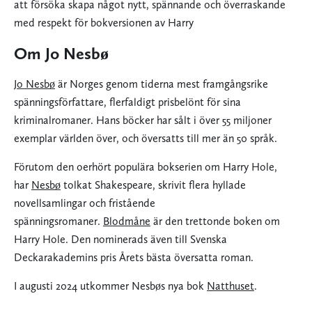
att försöka skapa något nytt, spännande och överraskande
med respekt för bokversionen av Harry
Om Jo Nesbø
Jo Nesbø
är Norges genom tiderna mest framgångsrike
spänningsförfattare, flerfaldigt prisbelönt för sina
kriminalromaner. Hans böcker har sålt i över 55 miljoner
exemplar världen över, och översatts till mer än 50 språk.
Förutom den oerhört populära bokserien om Harry Hole,
har
Nesbø
tolkat Shakespeare, skrivit flera hyllade
novellsamlingar och fristående
spänningsromaner.
Blodmåne
är den trettonde boken om
Harry Hole. Den nominerads även till Svenska
Deckarakademins pris Årets bästa översatta roman.
I augusti 2024 utkommer Nesbøs nya bok
Natthuset
.