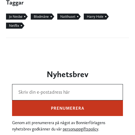
Taggar
Jo Nesbø
Blodmåne
Natthuset
Harry Hole
Netflix
Nyhetsbrev
PRENUMERERA
Genom att prenumerera på något av Bonnierförlagens
nyhetsbrev godkänner du vår
personuppgiftspolicy
.