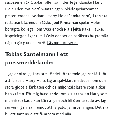
succéserien
Exit,
axlar rollen som den legendariske Harry
Hole i den nya Netflix-satsningen. Skådespelarteamet
presenterades i veckan i Harry Holes "andra hem", ikoniska
restaurant Schrøder i Oslo.
Joel Kinnaman
spelar Holes
korrupta kollega Tom Waaler och
Pia Tjelta
Rakel Fauke.
Inspelningen äger rum i Oslo och serien beräknas ha premiär
någon gång under 2026.
Läs mer om serien
.
Tobias Santelmann i ett
pressmeddelande:
– Jag är otroligt tacksam för det förtroende jag har fått för
att få spela Harry Hole. Jag är självklart medveten om den
stora globala fanbasen och de miljontals läsare som älskar
karaktären. För mig handlar det om att skapa en Harry som
människor både kan känna igen och bli överraskade av. Jag
ser verkligen fram emot att få påbörja inspelningen. Det ska
bli ett sant nöje att få arbeta med alla