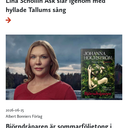
Lina Schollin Ask slår igenom med
hyllade Tallums sång
2026-06-25
Albert Bonniers Förlag
Björndråparen är sommarföljetong i