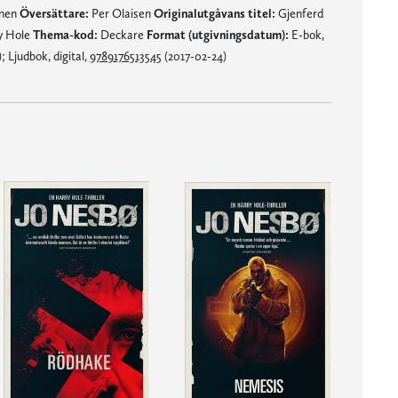
mnen
Översättare:
Per Olaisen
Originalutgåvans titel:
Gjenferd
y Hole
Thema-kod:
Deckare
Format (utgivningsdatum):
E-bok,
 Ljudbok, digital,
9789176513545
(2017-02-24)