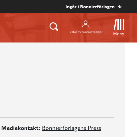
Ingår i Bonnierförlagen
Beställ recensionsexemplar
Meny
Mediekontakt:
Bonnierförlagens Press