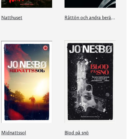
Natthuset
Råttön och andra berättelser
Midnattssol
Blod på snö