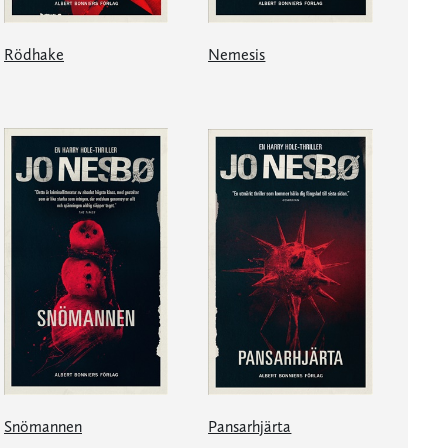
Rödhake
Nemesis
Snömannen
Pansarhjärta