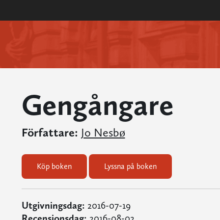
Gengångare
Författare:
Jo Nesbø
Köp boken
Lyssna på boken
Utgivningsdag:
2016-07-19
Recensionsdag:
2016-08-02