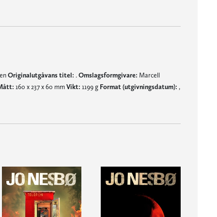
nen
Originalutgåvans titel:
.
Omslagsformgivare:
Marcell
Mått:
160 x 237 x 60 mm
Vikt:
1199 g
Format (utgivningsdatum):
,