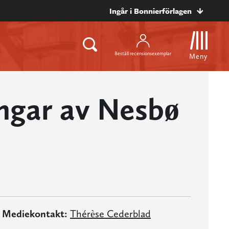
Ingår i Bonnierförlagen
Beställ recensionsexemplar
Meny
ngar av Nesbø
Mediekontakt:
Thérèse Cederblad