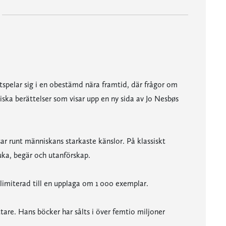
utspelar sig i en obestämd nära framtid, där frågor om
lmiska berättelser som visar upp en ny sida av Jo Nesbøs
ar runt människans starkaste känslor. På klassiskt
juka, begär och utanförskap.
limiterad till en upplaga om 1 000 exemplar.
tare. Hans böcker har sålts i över femtio miljoner