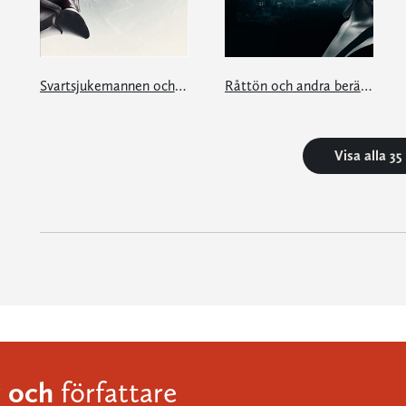
Svartsjukemannen och andra berättelser
Råttön och andra berättelser
Visa alla 3
och
r
författare