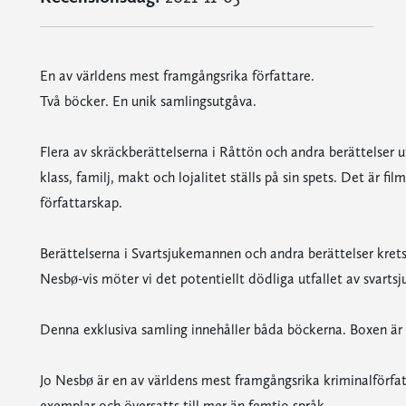
En av världens mest framgångsrika författare.
Två böcker. En unik samlingsutgåva.
Flera av skräckberättelserna i Råttön och andra berättelser 
klass, familj, makt och lojalitet ställs på sin spets. Det är fi
författarskap.
Berättelserna i Svartsjukemannen och andra berättelser krets
Nesbø-vis möter vi det potentiellt dödliga utfallet av svarts
Denna exklusiva samling innehåller båda böckerna. Boxen är 
Jo Nesbø är en av världens mest framgångsrika kriminalförfat
exemplar och översatts till mer än femtio språk.