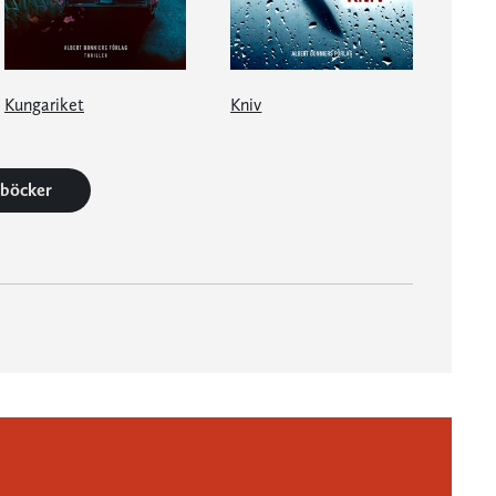
Kungariket
Kniv
5 böcker