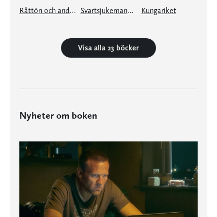
Råttön och andra berättelser
Svartsjukemannen och andra berättelser
Kungariket
Visa alla 23 böcker
Nyheter om boken