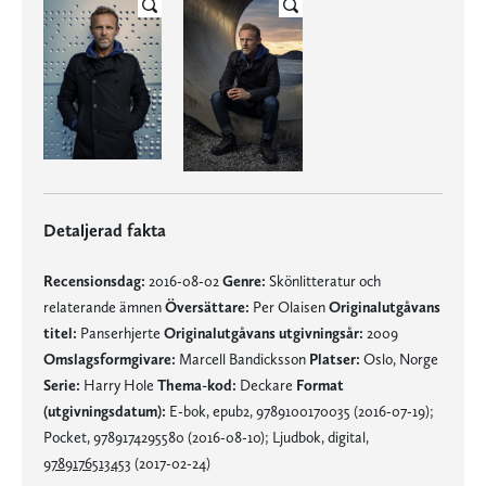
Detaljerad fakta
Recensionsdag:
2016-08-02
Genre:
Skönlitteratur och
relaterande ämnen
Översättare:
Per Olaisen
Originalutgåvans
titel:
Panserhjerte
Originalutgåvans utgivningsår:
2009
Omslagsformgivare:
Marcell Bandicksson
Platser:
Oslo, Norge
Serie:
Harry Hole
Thema-kod:
Deckare
Format
(utgivningsdatum):
E-bok, epub2, 9789100170035 (2016-07-19);
Pocket, 9789174295580 (2016-08-10); Ljudbok, digital,
9789176513453
(2017-02-24)