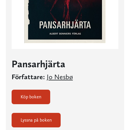
Pansarhjärta
Författare:
Jo Nesbø
Köp boken
Lyssna på boken