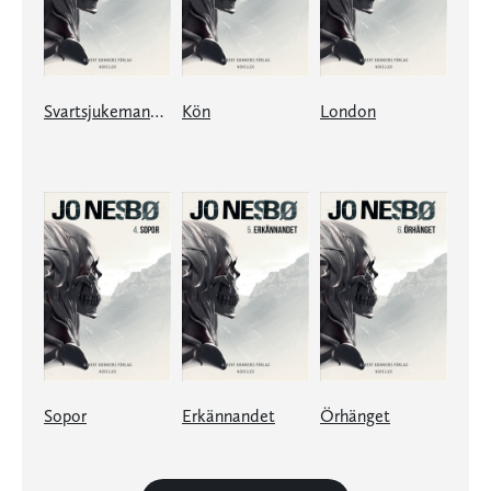
Svartsjukemannen
Kön
London
Sopor
Erkännandet
Örhänget