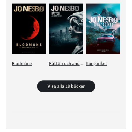
Blodmåne
Råttön och andra berättelser
Kungariket
Visa alla 28 böcker