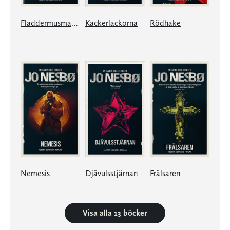
Fladdermusmannen
Kackerlackorna
Rödhake
Nemesis
Djävulsstjärnan
Frälsaren
Visa alla 13 böcker