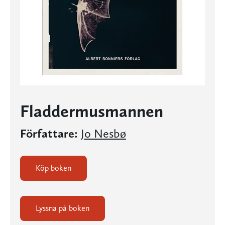
Fladdermusmannen
Författare:
Jo Nesbø
Köp boken
Lyssna på boken