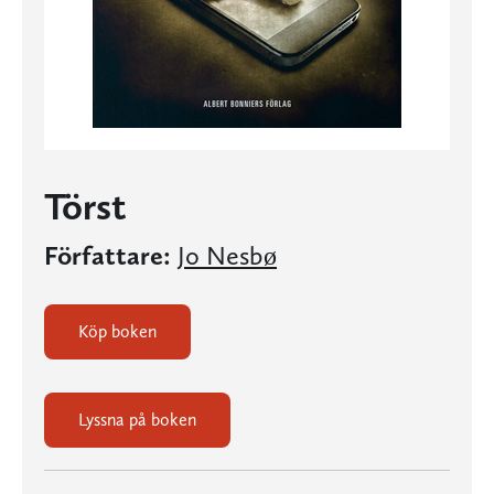
Törst
Författare:
Jo Nesbø
Köp boken
Lyssna på boken