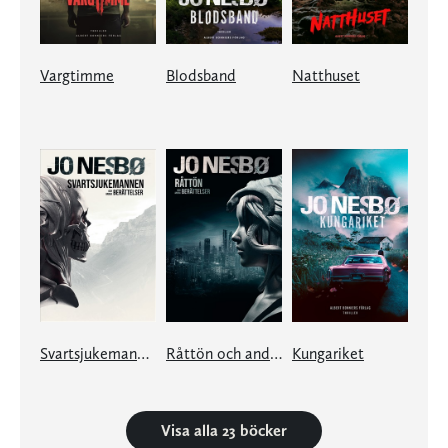
Vargtimme
Blodsband
Natthuset
Svartsjukemannen och andra berättelser
Råttön och andra berättelser
Kungariket
Visa alla 23 böcker