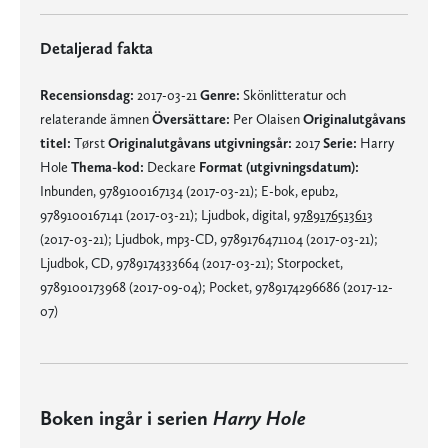
Detaljerad fakta
Recensionsdag:
2017-03-21
Genre:
Skönlitteratur och
relaterande ämnen
Översättare:
Per Olaisen
Originalutgåvans
titel:
Tørst
Originalutgåvans utgivningsår:
2017
Serie:
Harry
Hole
Thema-kod:
Deckare
Format (utgivningsdatum):
Inbunden, 9789100167134 (2017-03-21); E-bok, epub2,
9789100167141 (2017-03-21); Ljudbok, digital,
9789176513613
(2017-03-21); Ljudbok, mp3-CD, 9789176471104 (2017-03-21);
Ljudbok, CD, 9789174333664 (2017-03-21); Storpocket,
9789100173968 (2017-09-04); Pocket, 9789174296686 (2017-12-
07)
Boken ingår i serien
Harry Hole