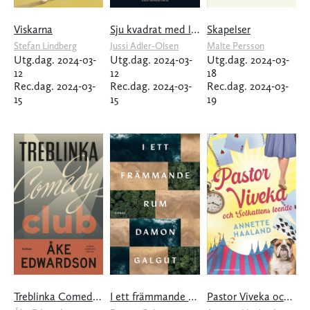
Viskarna
Sju kvadrat med lås
Skapelser
Stefan Lindberg
Jussi Adler-Olsen
Malte Persson
Utg.dag. 2024-03-
Utg.dag. 2024-03-
Utg.dag. 2024-03-
12
12
18
Rec.dag. 2024-03-
Rec.dag. 2024-03-
Rec.dag. 2024-03-
15
15
19
Treblinka Comedy Club
I ett främmande rum
Pastor Viveka och Solkattens leende