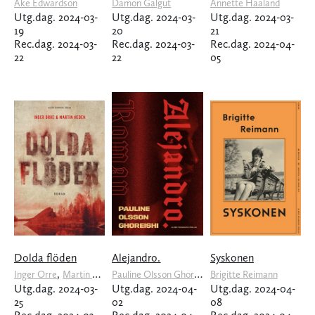
Åke Edwardson
Damon Galgut
Annette Haaland
Utg.dag. 2024-03-
Utg.dag. 2024-03-
Utg.dag. 2024-03-
19
20
21
Rec.dag. 2024-03-
Rec.dag. 2024-03-
Rec.dag. 2024-04-
22
22
05
Dolda flöden
Alejandro.
Syskonen
,
Pauline Olsson Ghoreishi
Inger Orre
Martin Hedén
Brigitte Reimann
Utg.dag. 2024-03-
Utg.dag. 2024-04-
Utg.dag. 2024-04-
25
02
08