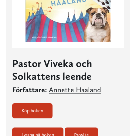
Pastor Viveka och
Solkattens leende
Författare:
Annette Haaland
Köp boken
Lyssna på boken
Provläs