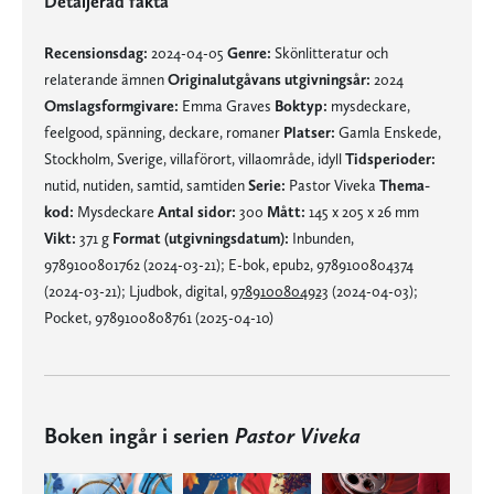
Detaljerad fakta
Recensionsdag:
2024-04-05
Genre:
Skönlitteratur och
relaterande ämnen
Originalutgåvans utgivningsår:
2024
Omslagsformgivare:
Emma Graves
Boktyp:
mysdeckare,
feelgood, spänning, deckare, romaner
Platser:
Gamla Enskede,
Stockholm, Sverige, villaförort, villaområde, idyll
Tidsperioder:
nutid, nutiden, samtid, samtiden
Serie:
Pastor Viveka
Thema-
kod:
Mysdeckare
Antal sidor:
300
Mått:
145 x 205 x 26 mm
Vikt:
371 g
Format (utgivningsdatum):
Inbunden,
9789100801762 (2024-03-21); E-bok, epub2, 9789100804374
(2024-03-21); Ljudbok, digital,
9789100804923
(2024-04-03);
Pocket, 9789100808761 (2025-04-10)
Boken ingår i serien
Pastor Viveka