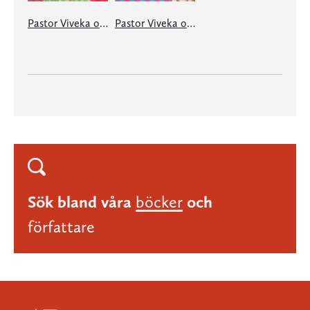
Pastor Viveka och feministerna på Stockrosvägen
Pastor Viveka och Solkattens leende
Sök bland våra
böcker
och
författare