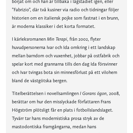
börjat om och han är tillbaka i lågstadiet igen, eller
”Fabrizio”, där två kusiner via radio och tidningar följer
historien om en italiensk pojke som fastnat i en brunn,
är moderna klassiker i det korta formatet.
I kärleksromanen
Min Terapi
, från 2002, flyter
huvudpersonerna Ivar och Ida omkring i ett landskap
mellan barndom och vuxenhet, jobbar på ostfabrik och
spelar kort med grannarna tills den dag Ida försvinner
och Ivar tvingas bota sin minnesförlust på ett vilohem
bland de västgötska bergen.
Titelberättelsen i novellsamlingen
I Gorans ögon
, 2008,
berättar om hur den misslyckade författaren Frans
Högström plötsligt får en plats i fotbollslandslaget.
Tyvärr tar hans modernistiska prosa stryk av de
mastodontiska framgångarna, medan hans