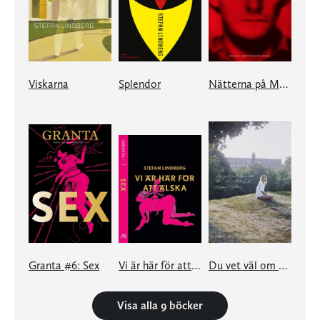
Viskarna
Splendor
Nätterna på Mon Chéri
Granta #6: Sex
Vi är här för att älska - en e-singel ur Granta #6
Du vet väl om att du är värdefull
Visa alla 9 böcker