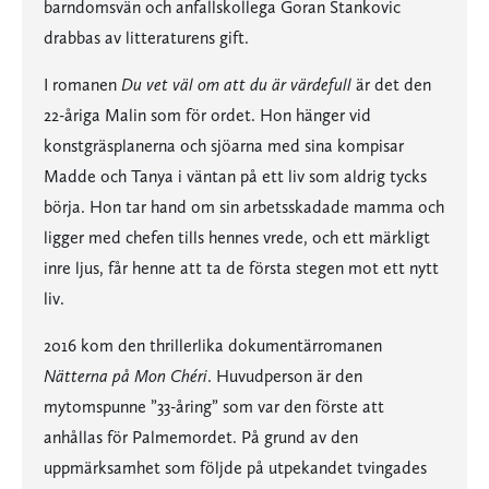
barndomsvän och anfallskollega Goran Stankovic
drabbas av litteraturens gift.
I romanen
Du vet väl om att du är värdefull
är det den
22-åriga Malin som för ordet. Hon hänger vid
konstgräsplanerna och sjöarna med sina kompisar
Madde och Tanya i väntan på ett liv som aldrig tycks
börja. Hon tar hand om sin arbetsskadade mamma och
ligger med chefen tills hennes vrede, och ett märkligt
inre ljus, får henne att ta de första stegen mot ett nytt
liv.
2016 kom den thrillerlika dokumentärromanen
Nätterna på Mon Chéri
. Huvudperson är den
mytomspunne ”33-åring” som var den förste att
anhållas för Palmemordet. På grund av den
uppmärksamhet som följde på utpekandet tvingades