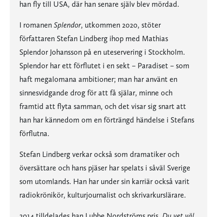
han fly till USA, där han senare själv blev mördad.
I romanen
Splendor
, utkommen 2020, stöter
författaren Stefan Lindberg ihop med Mathias
Splendor Johansson på en uteservering i Stockholm.
Splendor har ett förflutet i en sekt – Paradiset – som
haft megalomana ambitioner; man har använt en
sinnesvidgande drog för att få själar, minne och
framtid att flyta samman, och det visar sig snart att
han har kännedom om en förträngd händelse i Stefans
förflutna.
Stefan Lindberg verkar också som dramatiker och
översättare och hans pjäser har spelats i såväl Sverige
som utomlands. Han har under sin karriär också varit
radiokrönikör, kulturjournalist och skrivarkurslärare.
2014 tilldelades han Lubbe Nordströms pris.
Du vet väl