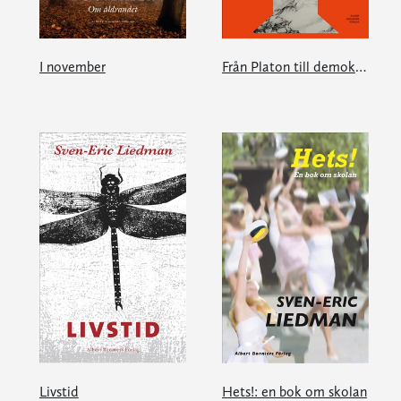
I november
Från Platon till demokratins kris
Livstid
Hets!: en bok om skolan