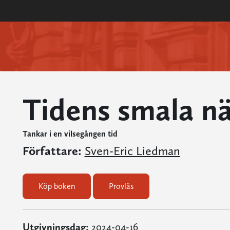
Tidens smala n
Tankar i en vilsegången tid
Författare:
Sven-Eric Liedman
Köp boken
Provläs
Utgivningsdag:
2024-04-16