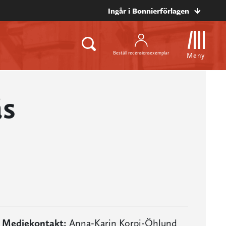
Ingår i Bonnierförlagen
Beställ recensionsexemplar
Meny
äs
Mediekontakt:
Anna-Karin Korpi-Öhlund