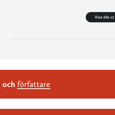
Visa alla 1
och
r
författare