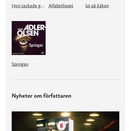
Hon tackade gudarna
Alfabethuset
Jul på kåken
Springan
Nyheter om författaren