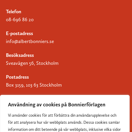
Telefon
08-696 86 20
E-postadress
info@albertbonniers.se
Besöksadress
Sveavägen 56, Stockholm
Postadress
Box 3159, 103 63 Stockholm
Användning av cookies på Bonnierförlagen
Vi använder cookies för att förbättra din användarupplevelse och
Om Bonnierförlagen
för att analysera hur vår webbplats används. Dessa cookies samlar
Cookies
information om ditt beteende på vår webbplats, inklusive vilka sidor