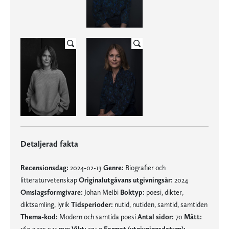
Detaljerad fakta
Recensionsdag:
2024-02-13
Genre:
Biografier och
litteraturvetenskap
Originalutgåvans utgivningsår:
2024
Omslagsformgivare:
Johan Melbi
Boktyp:
poesi, dikter,
diktsamling, lyrik
Tidsperioder:
nutid, nutiden, samtid, samtiden
Thema-kod:
Modern och samtida poesi
Antal sidor:
70
Mått:
160 x 235 x 11 mm
Vikt:
274 g
Format (utgivningsdatum):